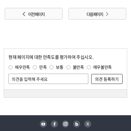
이전 페이지
다음 페이지
현재 페이지에 대한 만족도를 평가하여 주십시오.
콘텐츠 만족도 조사
만족도 조사
매우만족
만족
보통
불만족
매우불만족
담당자 정보
담당자 정보
유튜브
페이스북
인스타그램
블로그
트위터