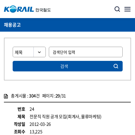
채용공고
검색
총게시물 :
304
건 페이지 :
29
/31
게시물 목록
코레일소개_경영공시_채용공고 목록 - 정보 제공
번호
24
제목
전문직 직원 공개 모집(회계사, 물류마케팅)
작성일
2012-03-26
조회수
13,225