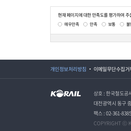
현재 페이지에 대한 만족도를 평가하여 주
매우만족
만족
보통
불
개인정보처리방침
이메일무단수집거
상호 : 한국철도공
대전광역시 동구 중
팩스 : 02-361-838
COPYRIGHT ⓒ K