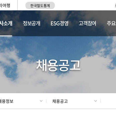
차여행
한국철도통계
사소개
정보공개
ESG경영
고객참여
주요
황
조직현황
채용정보
채용공고
채용정보
채용공고