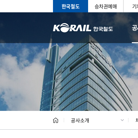
한국철도
승차권예매
기
공
CEO
일반현
공사소개