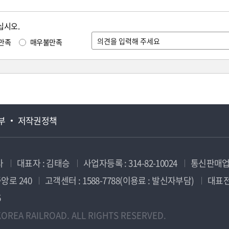
십시오.
만족
매우불만족
부
저작권정책
사
대표자 : 김태승
사업자등록 : 314-82-10024
통신판매업신
앙로 240
고객센터 : 1588-7788(이용료 : 발신자부담)
대표전화
5
OREA RAILROAD. ALL RIGHTS RESERVED.