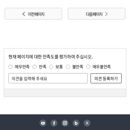
이전 페이지
다음 페이지
현재 페이지에 대한 만족도를 평가하여 주십시오.
콘텐츠 만족도 조사
만족도 조사
매우만족
만족
보통
불만족
매우불만족
담당자 정보
담당자 정보
유튜브
페이스북
인스타그램
블로그
트위터