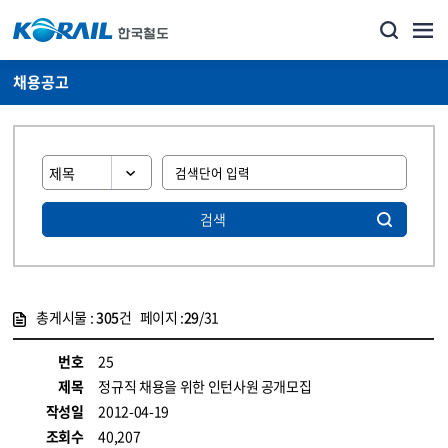
채용공고
검색
총게시물 :
305
건 페이지 :
29
/31
게시물 목록
코레일소개_경영공시_채용공고 목록 - 정보 제공
번호
25
제목
정규직 채용을 위한 인턴사원 공개모집
작성일
2012-04-19
조회수
40,207