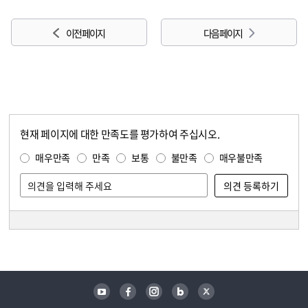
이전 페이지
다음 페이지
현재 페이지에 대한 만족도를 평가하여 주십시오.
콘텐츠 만족도 조사
만족도 조사
매우만족
만족
보통
불만족
매우불만족
담당자 정보
담당자 정보
유튜브
페이스북
인스타그램
블로그
트위터