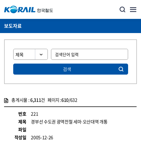
보도자료
검색
총게시물 :
6,311
건 페이지 :
610
/632
게시물 목록
뉴스·홍보_보도자료 목록 - 정보 제공
번호
221
제목
경부선 수도권 광역전철 세마·오산대역 개통
파일
작성일
2005-12-26