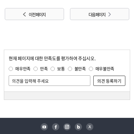
이전 페이지
다음 페이지
현재 페이지에 대한 만족도를 평가하여 주십시오.
콘텐츠 만족도 조사
만족도 조사
매우만족
만족
보통
불만족
매우불만족
담당자 정보
담당자 정보
유튜브
페이스북
인스타그램
블로그
트위터