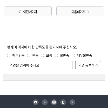
이전 페이지
다음 페이지
현재 페이지에 대한 만족도를 평가하여 주십시오.
콘텐츠 만족도 조사
만족도 조사
매우만족
만족
보통
불만족
매우불만족
담당자 정보
담당자 정보
유튜브
페이스북
인스타그램
블로그
트위터