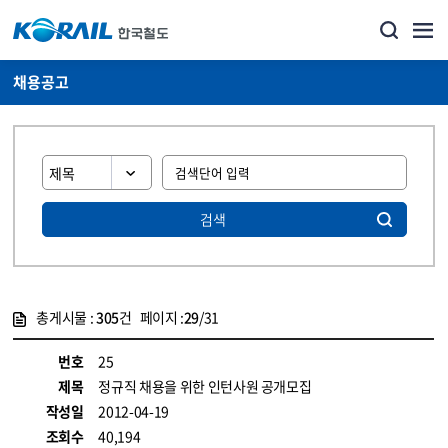
채용공고
검색
총게시물 :
305
건 페이지 :
29
/31
게시물 목록
코레일소개_경영공시_채용공고 목록 - 정보 제공
번호
25
제목
정규직 채용을 위한 인턴사원 공개모집
작성일
2012-04-19
조회수
40,194