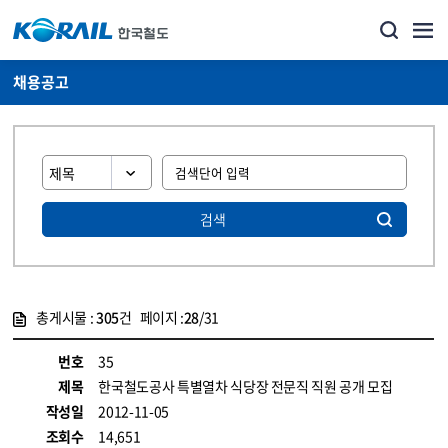
채용공고
검색
총게시물 :
305
건 페이지 :
28
/31
게시물 목록
코레일소개_경영공시_채용공고 목록 - 정보 제공
번호
35
제목
한국철도공사 특별열차 식당장 전문직 직원 공개 모집
작성일
2012-11-05
조회수
14,651