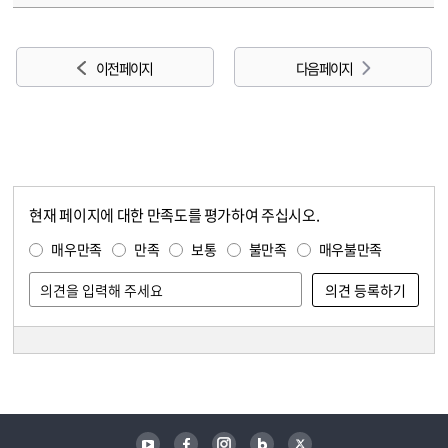
이전 페이지
다음 페이지
현재 페이지에 대한 만족도를 평가하여 주십시오.
콘텐츠 만족도 조사
만족도 조사
매우만족
만족
보통
불만족
매우불만족
담당자 정보
담당자 정보
유튜브
페이스북
인스타그램
블로그
트위터