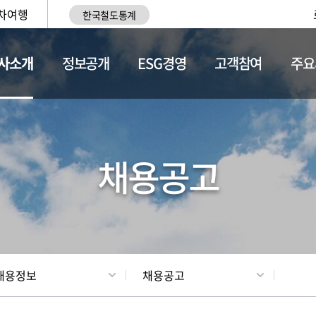
차여행
한국철도통계
사소개
정보공개
ESG경영
고객참여
주요
황
조직현황
채용정보
채용공고
채용정보
채용공고