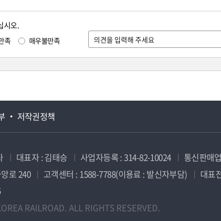
십시오.
만족
매우불만족
부
저작권정책
사
대표자 : 김태승
사업자등록 : 314-82-10024
통신판매업신
앙로 240
고객센터 : 1588-7788(이용료 : 발신자부담)
대표전화
5
OREA RAILROAD. ALL RIGHTS RESERVED.