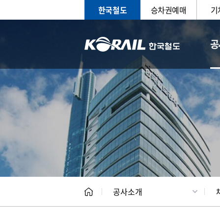
한국철도
승차권예매
기
공
CEO
일반현
공사소개