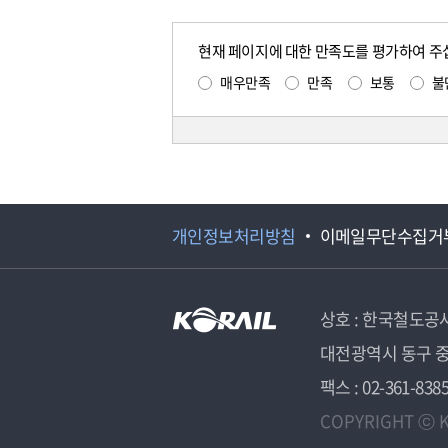
현재 페이지에 대한 만족도를 평가하여 주
매우만족
만족
보통
불
개인정보처리방침
이메일무단수집거
상호 : 한국철도공
대전광역시 동구 중
팩스 : 02-361-838
COPYRIGHT ⓒ K