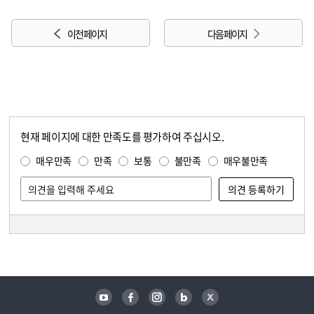
이전 페이지
다음 페이지
현재 페이지에 대한 만족도를 평가하여 주십시오.
콘텐츠 만족도 조사
만족도 조사
매우만족
만족
보통
불만족
매우불만족
담당자 정보
담당자 정보
유튜브
페이스북
인스타그램
블로그
트위터