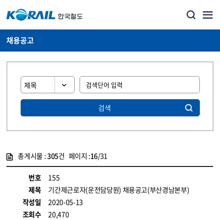
채용공고
검색
총게시물 :
305
건 페이지 :
16
/31
게시물 목록
코레일소개_경영공시_채용공고 목록 - 정보 제공
번호
155
제목
기간제근로자(운전담당원) 채용공고(부산경남본부)
작성일
2020-05-13
조회수
20,470