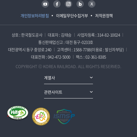
유튜브
페이스북
인스타그램
블로그
트위터
개인정보처리방침
이메일무단수집거부
저작권정책
상호 : 한국철도공사
대표자 : 김태승
사업자등록 : 314-82-10024
통신판매업신고 : 대전 동구-0233호
대전광역시 동구 중앙로 240
고객센터 : 1588-7788(이용료 : 발신자부담)
대표전화 : 042-472-5000
팩스 : 02-361-8385
COPYRIGHT ⓒ KOREA RAILROAD. ALL RIGHTS RESERVED.
계열사
관련사이트