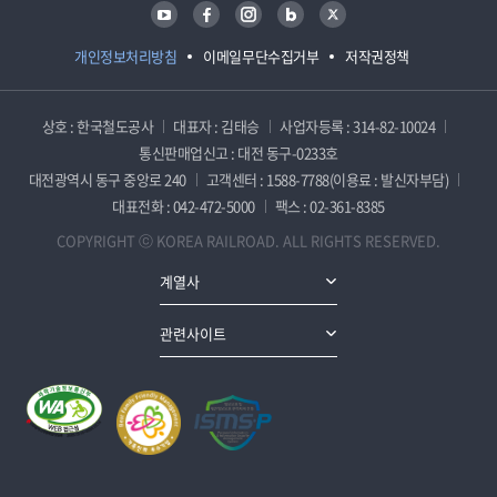
유튜브
페이스북
인스타그램
블로그
트위터
개인정보처리방침
이메일무단수집거부
저작권정책
상호 : 한국철도공사
대표자 : 김태승
사업자등록 : 314-82-10024
통신판매업신고 : 대전 동구-0233호
대전광역시 동구 중앙로 240
고객센터 : 1588-7788(이용료 : 발신자부담)
대표전화 : 042-472-5000
팩스 : 02-361-8385
COPYRIGHT ⓒ KOREA RAILROAD. ALL RIGHTS RESERVED.
계열사
관련사이트