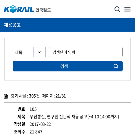
채용공고
검색
총게시물 :
305
건 페이지 :
21
/31
게시물 목록
코레일소개_경영공시_채용공고 목록 - 정보 제공
번호
105
제목
무선통신, 연구원 전문직 채용 공고(~4.10 14:00까지)
작성일
2017-03-22
조회수
21,847