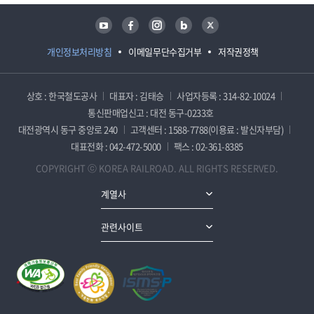
유튜브
페이스북
인스타그램
블로그
트위터
개인정보처리방침
이메일무단수집거부
저작권정책
상호 : 한국철도공사
대표자 : 김태승
사업자등록 : 314-82-10024
통신판매업신고 : 대전 동구-0233호
대전광역시 동구 중앙로 240
고객센터 : 1588-7788(이용료 : 발신자부담)
대표전화 : 042-472-5000
팩스 : 02-361-8385
COPYRIGHT ⓒ KOREA RAILROAD. ALL RIGHTS RESERVED.
계열사
관련사이트