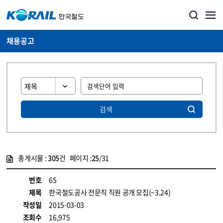
채용공고
검색
총게시물 :
305
건 페이지 :
25
/31
게시물 목록
코레일소개_경영공시_채용공고 목록 - 정보 제공
번호
65
제목
한국철도공사 전문직 직원 공개 모집(~3.24)
작성일
2015-03-03
조회수
16,975