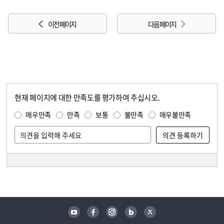
이전 페이지
다음 페이지
현재 페이지에 대한 만족도를 평가하여 주십시오.
콘텐츠 만족도 조사
만족도 조사
매우만족
만족
보통
불만족
매우불만족
담당자 정보
담당자 정보
유튜브
페이스북
인스타그램
블로그
트위터