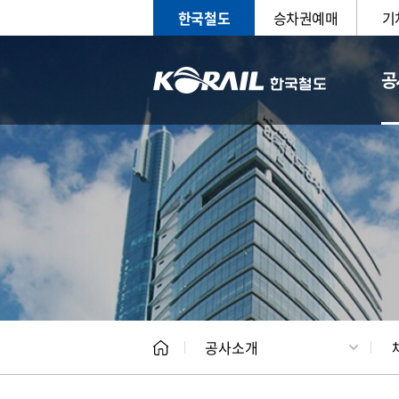
한국철도
승차권예매
기
공
CEO
일반현
공사소개