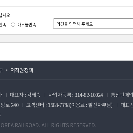
십시오.
만족
매우불만족
부
저작권정책
사
대표자 : 김태승
사업자등록 : 314-82-10024
통신판매업신
앙로 240
고객센터 : 1588-7788(이용료 : 발신자부담)
대표전화
5
OREA RAILROAD. ALL RIGHTS RESERVED.