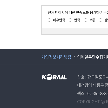
현재 페이지에 대한 만족도를 평가하여 주
매우만족
만족
보통
불
개인정보처리방침
이메일무단수집거
상호 : 한국철도공
대전광역시 동구 중
팩스 : 02-361-838
COPYRIGHT ⓒ K