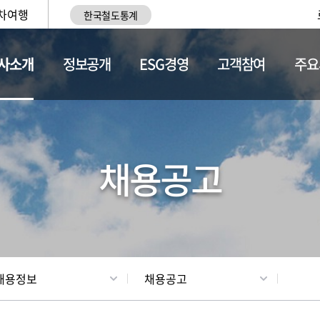
차여행
한국철도통계
사소개
정보공개
ESG경영
고객참여
주요
황
조직현황
채용정보
채용공고
채용정보
채용공고