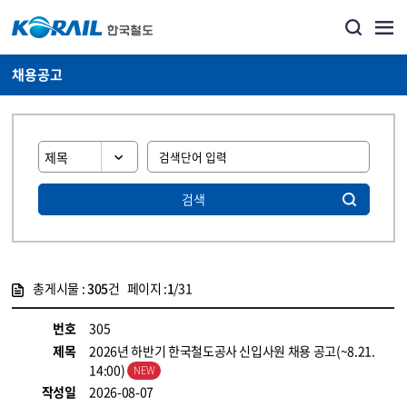
채용공고
검색
총게시물 :
305
건 페이지 :
1
/31
게시물 목록
코레일소개_경영공시_채용공고 목록 - 정보 제공
번호
305
제목
2026년 하반기 한국철도공사 신입사원 채용 공고(~8.21.
14:00)
작성일
2026-08-07