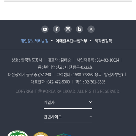
담당자 정보
담당자 정보
유튜브
페이스북
인스타그램
블로그
트위터
개인정보처리방침
이메일무단수집거부
저작권정책
상호 : 한국철도공사
대표자 : 김태승
사업자등록 : 314-82-10024
통신판매업신고 : 대전 동구-0233호
대전광역시 동구 중앙로 240
고객센터 : 1588-7788(이용료 : 발신자부담)
대표전화 : 042-472-5000
팩스 : 02-361-8385
COPYRIGHT ⓒ KOREA RAILROAD. ALL RIGHTS RESERVED.
계열사
관련사이트