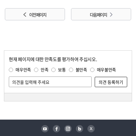
이전 페이지
다음 페이지
현재 페이지에 대한 만족도를 평가하여 주십시오.
콘텐츠 만족도 조사
만족도 조사
매우만족
만족
보통
불만족
매우불만족
담당자 정보
담당자 정보
유튜브
페이스북
인스타그램
블로그
트위터