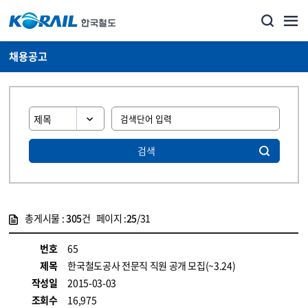
채용공고
검색
총게시물 :
305
건 페이지 :
25
/31
게시물 목록
코레일소개_경영공시_채용공고 목록 - 정보 제공
번호
65
제목
한국철도공사 전문직 직원 공개 모집(~3.24)
작성일
2015-03-03
조회수
16,975