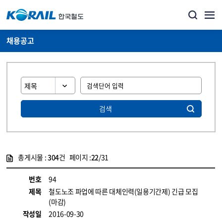
채용공고
검색
총게시물 :
304
건 페이지 :
22
/31
게시물 목록
코레일소개_경영공시_채용공고 목록 - 정보 제공
번호
94
제목
철도노조 파업에 따른 대체인력(일용기간제) 긴급 모집
(마감)
작성일
2016-09-30