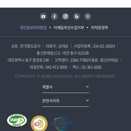
유튜브
페이스북
인스타그램
블로그
트위터
개인정보처리방침
이메일무단수집거부
저작권정책
상호 : 한국철도공사
대표자 : 김태승
사업자등록 : 314-82-10024
통신판매업신고 : 대전 동구-0233호
대전광역시 동구 중앙로 240
고객센터 : 1588-7788(이용료 : 발신자부담)
대표전화 : 042-472-5000
팩스 : 02-361-8385
COPYRIGHT ⓒ KOREA RAILROAD. ALL RIGHTS RESERVED.
계열사
관련사이트