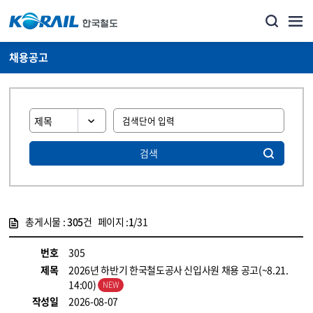
채용공고
검색
총게시물 :
305
건 페이지 :
1
/31
게시물 목록
코레일소개_경영공시_채용공고 목록 - 정보 제공
번호
305
제목
2026년 하반기 한국철도공사 신입사원 채용 공고(~8.21.
14:00)
작성일
2026-08-07