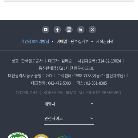
담당자 정보
담당자 정보
유튜브
페이스북
인스타그램
블로그
트위터
개인정보처리방침
이메일무단수집거부
저작권정책
상호 : 한국철도공사
대표자 : 김태승
사업자등록 : 314-82-10024
통신판매업신고 : 대전 동구-0233호
대전광역시 동구 중앙로 240
고객센터 : 1588-7788(이용료 : 발신자부담)
대표전화 : 042-472-5000
팩스 : 02-361-8385
COPYRIGHT ⓒ KOREA RAILROAD. ALL RIGHTS RESERVED.
계열사
관련사이트