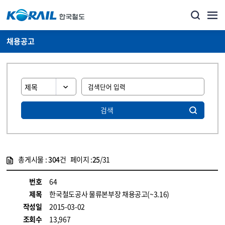
채용공고
검색
총게시물 :
304
건 페이지 :
25
/31
게시물 목록
코레일소개_경영공시_채용공고 목록 - 정보 제공
번호
64
제목
한국철도공사 물류본부장 채용공고(~3.16)
작성일
2015-03-02
조회수
13,967