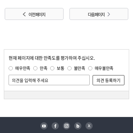
이전 페이지
다음 페이지
현재 페이지에 대한 만족도를 평가하여 주십시오.
콘텐츠 만족도 조사
만족도 조사
매우만족
만족
보통
불만족
매우불만족
담당자 정보
담당자 정보
유튜브
페이스북
인스타그램
블로그
트위터