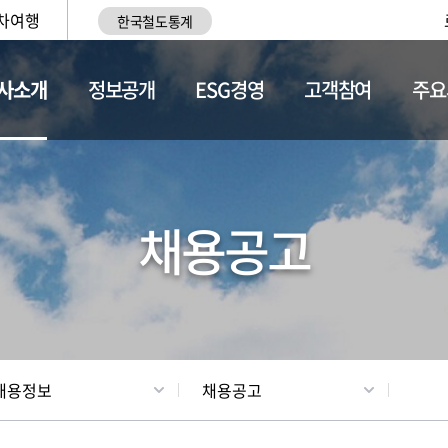
차여행
한국철도통계
사소개
정보공개
ESG경영
고객참여
주요
황
조직현황
채용정보
채용공고
채용정보
채용공고