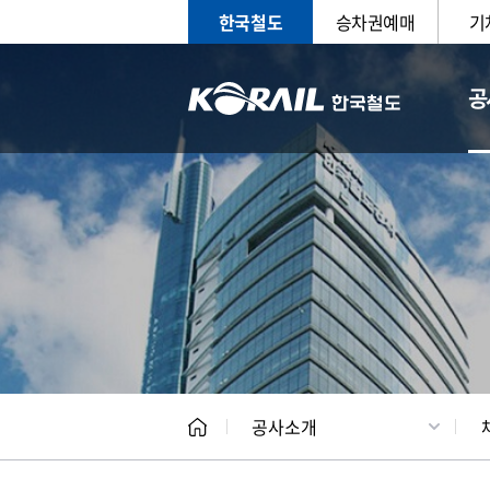
한국철도
승차권예매
기
공
CEO
일반현
공사소개