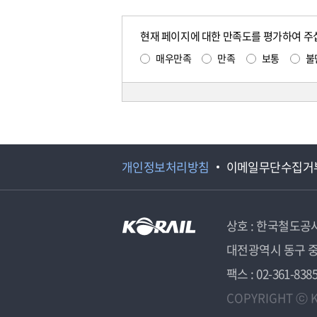
현재 페이지에 대한 만족도를 평가하여 주
매우만족
만족
보통
불
개인정보처리방침
이메일무단수집거
상호 : 한국철도공
대전광역시 동구 중
팩스 : 02-361-838
COPYRIGHT ⓒ K