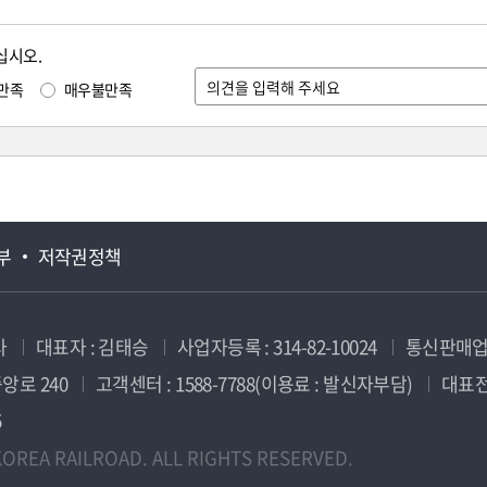
십시오.
만족
매우불만족
부
저작권정책
사
대표자 : 김태승
사업자등록 : 314-82-10024
통신판매업신
앙로 240
고객센터 : 1588-7788(이용료 : 발신자부담)
대표전화
5
OREA RAILROAD. ALL RIGHTS RESERVED.