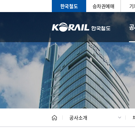
한국철도
승차권예매
기
공
CEO
일반현
공사소개