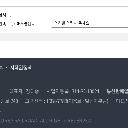
십시오.
만족
매우불만족
부
저작권정책
사
대표자 : 김태승
사업자등록 : 314-82-10024
통신판매업신
앙로 240
고객센터 : 1588-7788(이용료 : 발신자부담)
대표전화
5
OREA RAILROAD. ALL RIGHTS RESERVED.