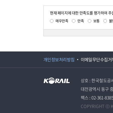
현재 페이지에 대한 만족도를 평가하여 주
매우만족
만족
보통
불
개인정보처리방침
이메일무단수집거
상호 : 한국철도공
대전광역시 동구 중
팩스 : 02-361-838
COPYRIGHT ⓒ K