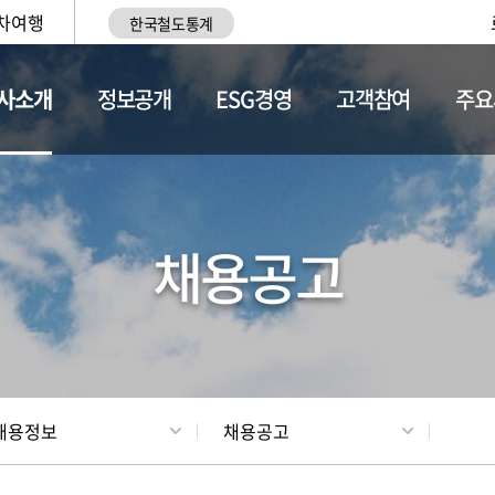
차여행
한국철도통계
사소개
정보공개
ESG경영
고객참여
주요
황
조직현황
채용정보
채용공고
채용정보
채용공고