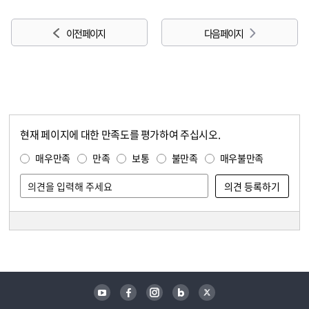
이전 페이지
다음 페이지
현재 페이지에 대한 만족도를 평가하여 주십시오.
콘텐츠 만족도 조사
만족도 조사
매우만족
만족
보통
불만족
매우불만족
담당자 정보
담당자 정보
유튜브
페이스북
인스타그램
블로그
트위터