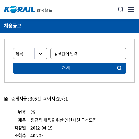
채용공고
검색
총게시물 :
305
건 페이지 :
29
/31
게시물 목록
코레일소개_경영공시_채용공고 목록 - 정보 제공
번호
25
제목
정규직 채용을 위한 인턴사원 공개모집
작성일
2012-04-19
조회수
40,203