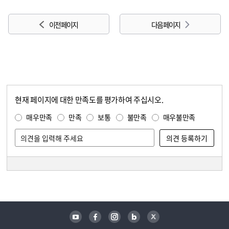
이전 페이지
다음 페이지
현재 페이지에 대한 만족도를 평가하여 주십시오.
콘텐츠 만족도 조사
만족도 조사
매우만족
만족
보통
불만족
매우불만족
담당자 정보
담당자 정보
유튜브
페이스북
인스타그램
블로그
트위터