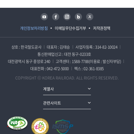
유튜브
페이스북
인스타그램
블로그
트위터
개인정보처리방침
이메일무단수집거부
저작권정책
상호 : 한국철도공사
대표자 : 김태승
사업자등록 : 314-82-10024
통신판매업신고 : 대전 동구-0233호
대전광역시 동구 중앙로 240
고객센터 : 1588-7788(이용료 : 발신자부담)
대표전화 : 042-472-5000
팩스 : 02-361-8385
COPYRIGHT ⓒ KOREA RAILROAD. ALL RIGHTS RESERVED.
계열사
관련사이트