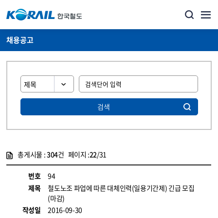
채용공고
검색
총게시물 :
304
건 페이지 :
22
/31
게시물 목록
코레일소개_경영공시_채용공고 목록 - 정보 제공
번호
94
제목
철도노조 파업에 따른 대체인력(일용기간제) 긴급 모집
(마감)
작성일
2016-09-30