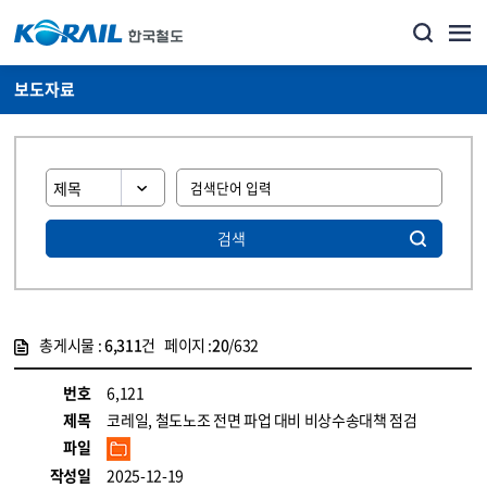
보도자료
검색
총게시물 :
6,311
건 페이지 :
20
/632
게시물 목록
뉴스·홍보_보도자료 목록 - 정보 제공
번호
6,121
제목
코레일, 철도노조 전면 파업 대비 비상수송대책 점검
파일
작성일
2025-12-19