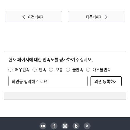
이전 페이지
다음 페이지
현재 페이지에 대한 만족도를 평가하여 주십시오.
콘텐츠 만족도 조사
만족도 조사
매우만족
만족
보통
불만족
매우불만족
담당자 정보
담당자 정보
유튜브
페이스북
인스타그램
블로그
트위터