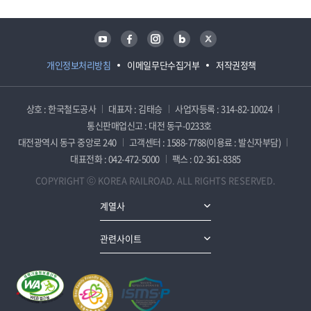
유튜브
페이스북
인스타그램
블로그
트위터
개인정보처리방침
이메일무단수집거부
저작권정책
상호 : 한국철도공사
대표자 : 김태승
사업자등록 : 314-82-10024
통신판매업신고 : 대전 동구-0233호
대전광역시 동구 중앙로 240
고객센터 : 1588-7788(이용료 : 발신자부담)
대표전화 : 042-472-5000
팩스 : 02-361-8385
COPYRIGHT ⓒ KOREA RAILROAD. ALL RIGHTS RESERVED.
계열사
관련사이트