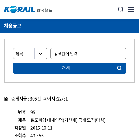
채용공고
검색
총게시물 :
305
건 페이지 :
22
/31
게시물 목록
코레일소개_경영공시_채용공고 목록 - 정보 제공
번호
95
제목
철도파업 대체인력(기간제) 공개 모집(마감)
작성일
2016-10-11
조회수
43,556