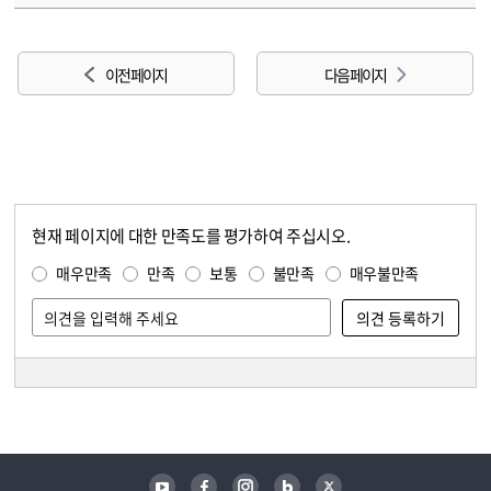
이전 페이지
다음 페이지
현재 페이지에 대한 만족도를 평가하여 주십시오.
콘텐츠 만족도 조사
만족도 조사
매우만족
만족
보통
불만족
매우불만족
담당자 정보
담당자 정보
유튜브
페이스북
인스타그램
블로그
트위터