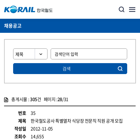
채용공고
검색
총게시물 :
305
건 페이지 :
28
/31
게시물 목록
코레일소개_경영공시_채용공고 목록 - 정보 제공
번호
35
제목
한국철도공사 특별열차 식당장 전문직 직원 공개 모집
작성일
2012-11-05
조회수
14,655