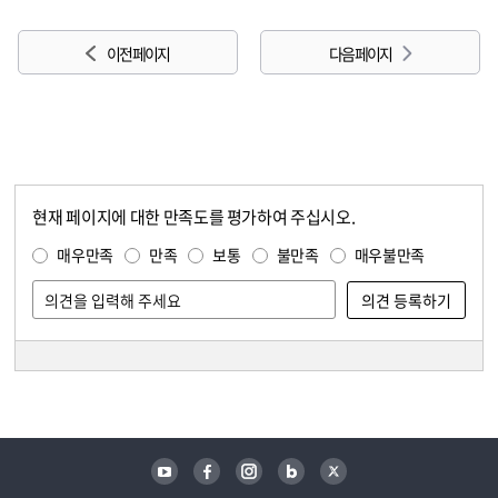
이전 페이지
다음 페이지
현재 페이지에 대한 만족도를 평가하여 주십시오.
콘텐츠 만족도 조사
만족도 조사
매우만족
만족
보통
불만족
매우불만족
담당자 정보
담당자 정보
유튜브
페이스북
인스타그램
블로그
트위터