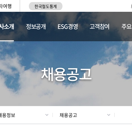
차여행
한국철도통계
사소개
정보공개
ESG경영
고객참여
주요
황
조직현황
채용정보
채용공고
채용정보
채용공고