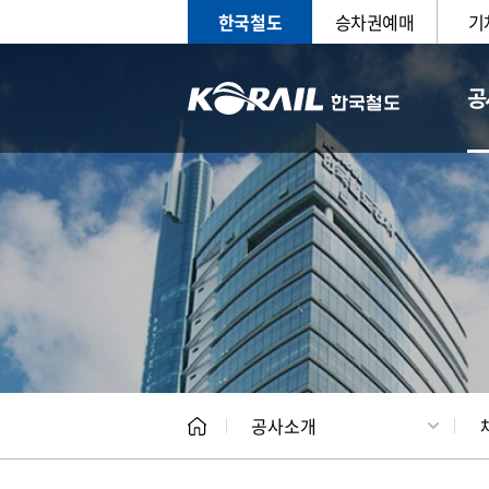
한국철도
승차권예매
기
공
CEO
일반현
공사소개