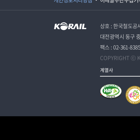
상호 : 한국철도공
대전광역시 동구 중
팩스 : 02-361-838
COPYRIGHT ⓒ K
계열사