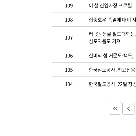
109
이 철 신임사장 프로필
108
집중호우·폭염에 대비 
러· 중· 몽골 철도대학
107
심포지움도 가져
106
신비의 섬 거문도·백도,
105
한국철도공사, 최고신용등
104
한국철도공사, 22일 