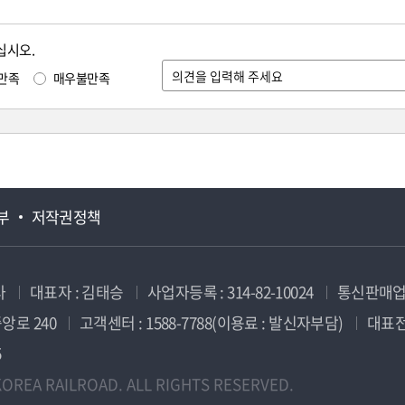
십시오.
만족
매우불만족
부
저작권정책
사
대표자 : 김태승
사업자등록 : 314-82-10024
통신판매업신
앙로 240
고객센터 : 1588-7788(이용료 : 발신자부담)
대표전화
5
OREA RAILROAD. ALL RIGHTS RESERVED.