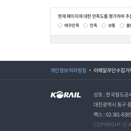
현재 페이지에 대한 만족도를 평가하여 주
매우만족
만족
보통
불
개인정보처리방침
이메일무단수집거
상호 : 한국철도공
대전광역시 동구 중
팩스 : 02-361-838
COPYRIGHT ⓒ K