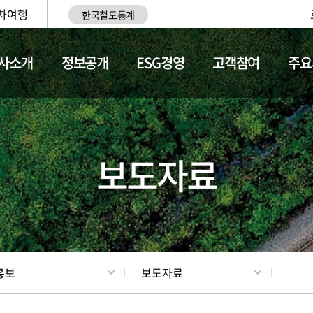
차여행
한국철도통계
사소개
정보공개
ESG경영
고객참여
주요
업
갤러리
기차소개
보도자료
홍보
보도자료