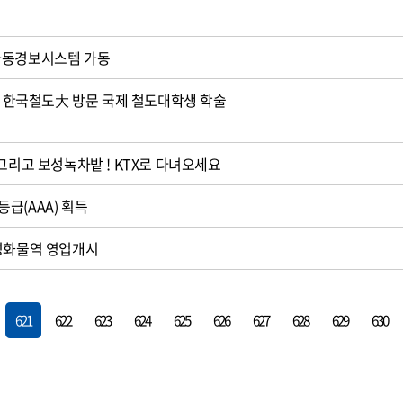
자동경보시스템 가동
생, 한국철도大 방문 국제 철도대학생 학술
 그리고 보성녹차밭 ! KTX로 다녀오세요
급(AAA) 획득
장성화물역 영업개시
621
622
623
624
625
626
627
628
629
630