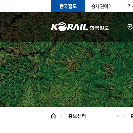
한국철도
승차권예매
기
공
홍보
문화사
홍보센터