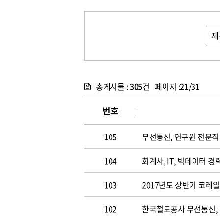
총게시물 :
305
건 페이지 :
21
/31
번호
105
무선통신, 연구원 전문직 채
104
회계사, IT, 빅데이터 경력
103
2017년도 상반기 코레
102
한국철도공사 무선통신,