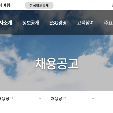
차여행
한국철도통계
사소개
정보공개
ESG경영
고객참여
주요
황
조직현황
채용정보
채용공고
채용정보
채용공고