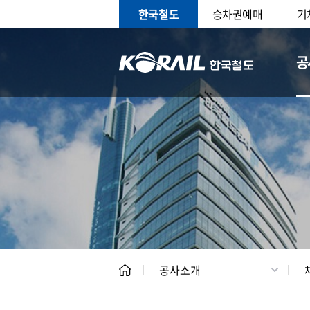
한국철도
승차권예매
기
공
CEO
일반현
공사소개