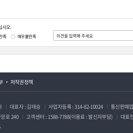
십시오.
만족
매우불만족
부
저작권정책
사
대표자 : 김태승
사업자등록 : 314-82-10024
통신판매업신
앙로 240
고객센터 : 1588-7788(이용료 : 발신자부담)
대표전화
5