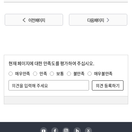
이전 페이지
다음 페이지
현재 페이지에 대한 만족도를 평가하여 주십시오.
콘텐츠 만족도 조사
만족도 조사
매우만족
만족
보통
불만족
매우불만족
담당자 정보
담당자 정보
유튜브
페이스북
인스타그램
블로그
트위터