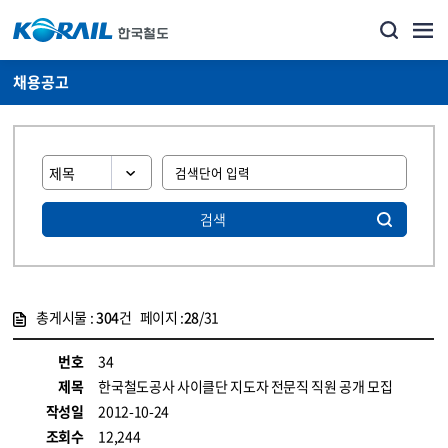
채용공고
검색
총게시물 :
304
건 페이지 :
28
/31
게시물 목록
코레일소개_경영공시_채용공고 목록 - 정보 제공
번호
34
제목
한국철도공사 사이클단 지도자 전문직 직원 공개 모집
작성일
2012-10-24
조회수
12,244