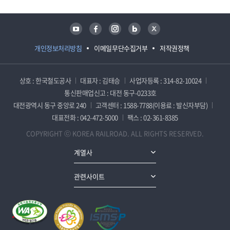
유튜브
페이스북
인스타그램
블로그
트위터
개인정보처리방침
이메일무단수집거부
저작권정책
상호 : 한국철도공사
대표자 : 김태승
사업자등록 : 314-82-10024
통신판매업신고 : 대전 동구-0233호
대전광역시 동구 중앙로 240
고객센터 : 1588-7788(이용료 : 발신자부담)
대표전화 : 042-472-5000
팩스 : 02-361-8385
COPYRIGHT ⓒ KOREA RAILROAD. ALL RIGHTS RESERVED.
계열사
관련사이트