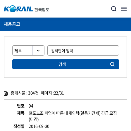
채용공고
검색
총게시물 :
304
건 페이지 :
22
/31
게시물 목록
코레일소개_경영공시_채용공고 목록 - 정보 제공
번호
94
제목
철도노조 파업에 따른 대체인력(일용기간제) 긴급 모집
(마감)
작성일
2016-09-30