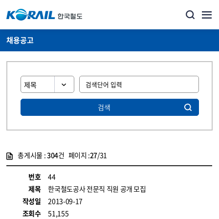
채용공고
검색
총게시물 :
304
건 페이지 :
27
/31
게시물 목록
코레일소개_경영공시_채용공고 목록 - 정보 제공
번호
44
제목
한국철도공사 전문직 직원 공개 모집
작성일
2013-09-17
조회수
51,155