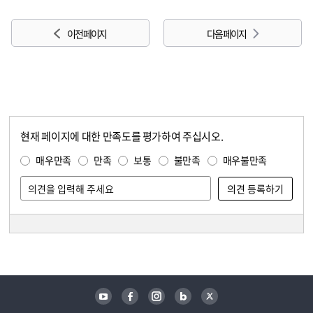
이전 페이지
다음 페이지
현재 페이지에 대한 만족도를 평가하여 주십시오.
콘텐츠 만족도 조사
만족도 조사
매우만족
만족
보통
불만족
매우불만족
담당자 정보
담당자 정보
유튜브
페이스북
인스타그램
블로그
트위터