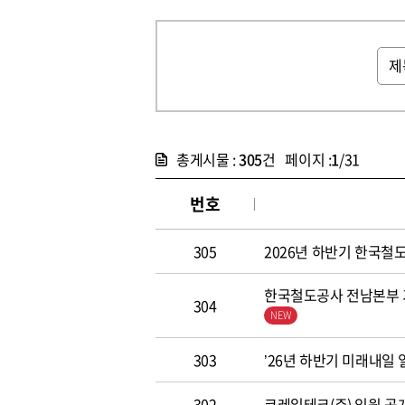
총게시물 :
305
건 페이지 :
1
/31
번호
305
2026년 하반기 한국철도공
한국철도공사 전남본부 기
304
303
’26년 하반기 미래내일
302
코레일테크(주) 임원 공개모집