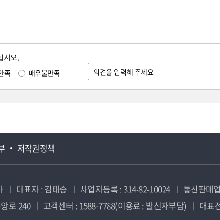
십시오.
만족
매우불만족
부
저작권정책
사
대표자 : 김태승
사업자등록 : 314-82-10024
통신판매업신
앙로 240
고객센터 : 1588-7788(이용료 : 발신자부담)
대표전화