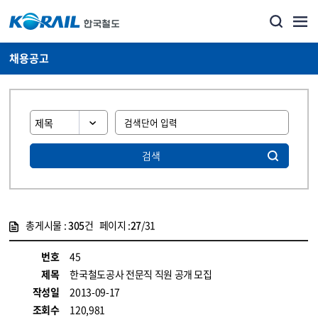
채용공고
검색
총게시물 :
305
건 페이지 :
27
/31
게시물 목록
코레일소개_경영공시_채용공고 목록 - 정보 제공
번호
45
제목
한국철도공사 전문직 직원 공개 모집
작성일
2013-09-17
조회수
120,981