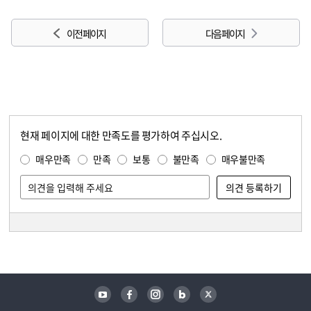
이전 페이지
다음 페이지
현재 페이지에 대한 만족도를 평가하여 주십시오.
콘텐츠 만족도 조사
만족도 조사
매우만족
만족
보통
불만족
매우불만족
담당자 정보
담당자 정보
유튜브
페이스북
인스타그램
블로그
트위터