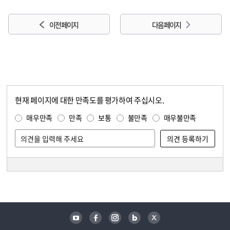
이전 페이지
다음 페이지
현재 페이지에 대한 만족도를 평가하여 주십시오.
콘텐츠 만족도 조사
만족도 조사
매우만족
만족
보통
불만족
매우불만족
담당자 정보
담당자 정보
유튜브
페이스북
인스타그램
블로그
트위터