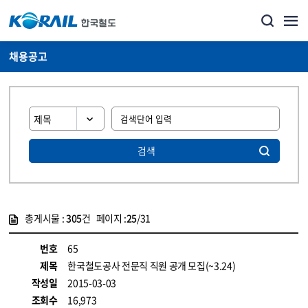
채용공고
검색
총게시물 :
305
건 페이지 :
25
/31
게시물 목록
코레일소개_경영공시_채용공고 목록 - 정보 제공
번호
65
제목
한국철도공사 전문직 직원 공개 모집(~3.24)
작성일
2015-03-03
조회수
16,973