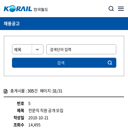
채용공고
검색
총게시물 :
305
건 페이지 :
31
/31
게시물 목록
코레일소개_경영공시_채용공고 목록 - 정보 제공
번호
5
제목
전문직 직원 공개 모집
작성일
2010-10-21
조회수
14,495