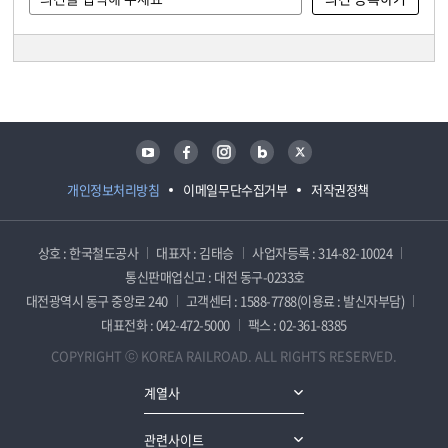
담당자 정보
담당자 정보
유튜브
페이스북
인스타그램
블로그
트위터
개인정보처리방침
이메일무단수집거부
저작권정책
상호 : 한국철도공사
대표자 : 김태승
사업자등록 : 314-82-10024
통신판매업신고 : 대전 동구-0233호
대전광역시 동구 중앙로 240
고객센터 : 1588-7788(이용료 : 발신자부담)
대표전화 : 042-472-5000
팩스 : 02-361-8385
COPYRIGHT ⓒ KOREA RAILROAD. ALL RIGHTS RESERVED.
계열사
관련사이트