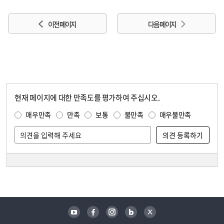
이전 페이지
다음 페이지
현재 페이지에 대한 만족도를 평가하여 주십시오.
콘텐츠 만족도 조사
만족도 조사
매우만족
만족
보통
불만족
매우불만족
담당자 정보
담당자 정보
유튜브
페이스북
인스타그램
블로그
트위터