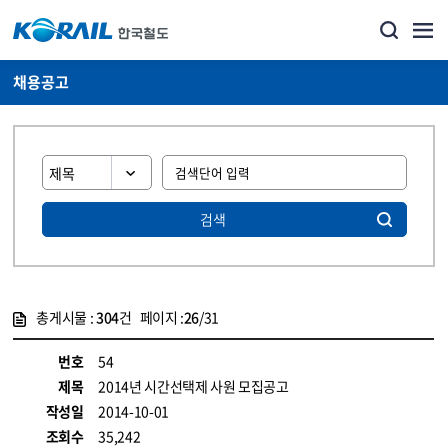
채용공고
검색
총게시물 :
304
건 페이지 :
26
/31
게시물 목록
코레일소개_경영공시_채용공고 목록 - 정보 제공
번호
54
제목
2014년 시간선택제 사원 모집공고
작성일
2014-10-01
조회수
35,242