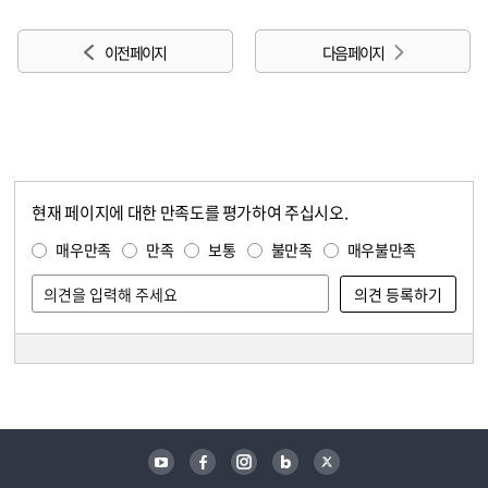
이전 페이지
다음 페이지
현재 페이지에 대한 만족도를 평가하여 주십시오.
콘텐츠 만족도 조사
만족도 조사
매우만족
만족
보통
불만족
매우불만족
담당자 정보
담당자 정보
유튜브
페이스북
인스타그램
블로그
트위터