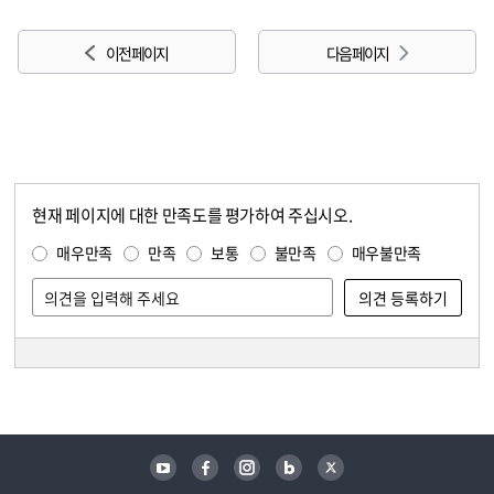
이전 페이지
다음 페이지
현재 페이지에 대한 만족도를 평가하여 주십시오.
콘텐츠 만족도 조사
만족도 조사
매우만족
만족
보통
불만족
매우불만족
담당자 정보
담당자 정보
유튜브
페이스북
인스타그램
블로그
트위터