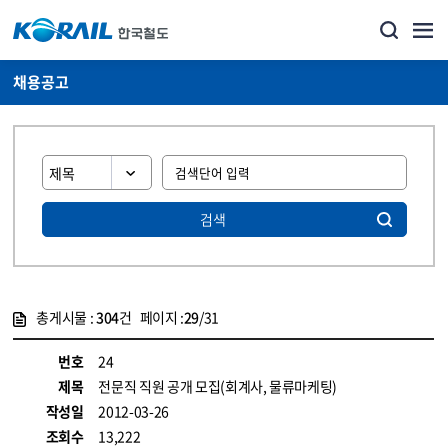
채용공고
검색
총게시물 :
304
건 페이지 :
29
/31
게시물 목록
코레일소개_경영공시_채용공고 목록 - 정보 제공
번호
24
제목
전문직 직원 공개 모집(회계사, 물류마케팅)
작성일
2012-03-26
조회수
13,222