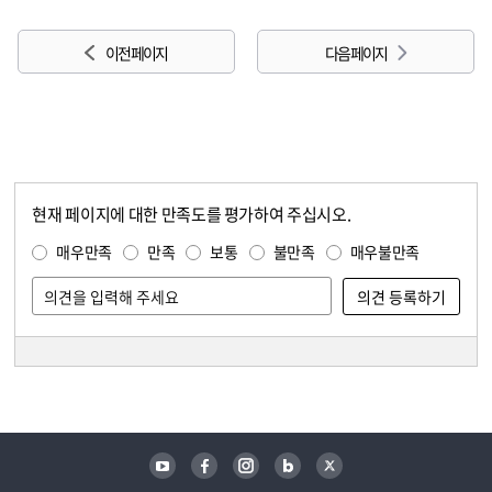
이전 페이지
다음 페이지
현재 페이지에 대한 만족도를 평가하여 주십시오.
콘텐츠 만족도 조사
만족도 조사
매우만족
만족
보통
불만족
매우불만족
담당자 정보
담당자 정보
유튜브
페이스북
인스타그램
블로그
트위터