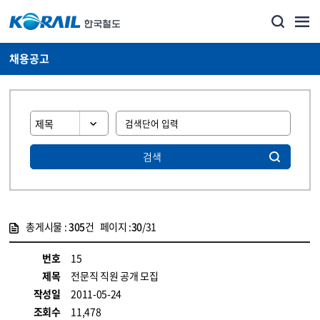
채용공고
검색
총게시물 :
305
건 페이지 :
30
/31
게시물 목록
코레일소개_경영공시_채용공고 목록 - 정보 제공
번호
15
제목
전문직 직원 공개 모집
작성일
2011-05-24
조회수
11,478