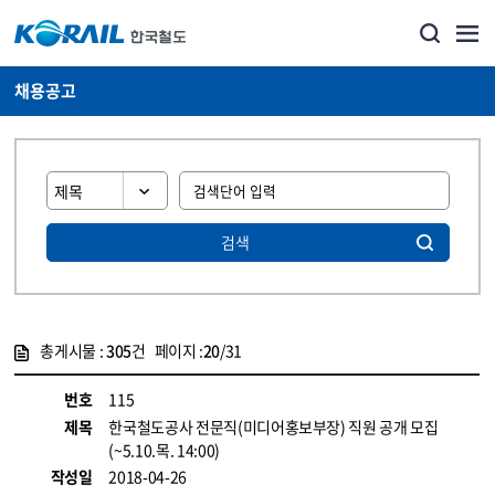
채용공고
검색
총게시물 :
305
건 페이지 :
20
/31
게시물 목록
코레일소개_경영공시_채용공고 목록 - 정보 제공
번호
115
제목
한국철도공사 전문직(미디어홍보부장) 직원 공개 모집
(~5.10.목. 14:00)
작성일
2018-04-26