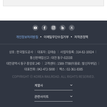
담당자 정보
담당자 정보
유튜브
페이스북
인스타그램
블로그
트위터
개인정보처리방침
이메일무단수집거부
저작권정책
상호 : 한국철도공사
대표자 : 김태승
사업자등록 : 314-82-10024
통신판매업신고 : 대전 동구-0233호
대전광역시 동구 중앙로 240
고객센터 : 1588-7788(이용료 : 발신자부담)
대표전화 : 042-472-5000
팩스 : 02-361-8385
COPYRIGHT ⓒ KOREA RAILROAD. ALL RIGHTS RESERVED.
계열사
관련사이트