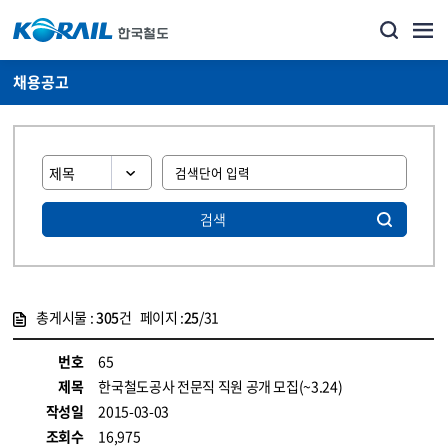
채용공고
검색
총게시물 :
305
건 페이지 :
25
/31
게시물 목록
코레일소개_경영공시_채용공고 목록 - 정보 제공
번호
65
제목
한국철도공사 전문직 직원 공개 모집(~3.24)
작성일
2015-03-03
조회수
16,975