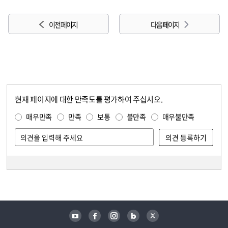
이전 페이지
다음 페이지
현재 페이지에 대한 만족도를 평가하여 주십시오.
콘텐츠 만족도 조사
만족도 조사
매우만족
만족
보통
불만족
매우불만족
담당자 정보
담당자 정보
유튜브
페이스북
인스타그램
블로그
트위터