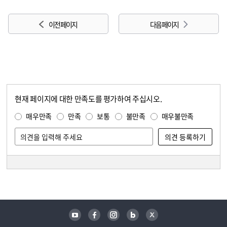
이전 페이지
다음 페이지
현재 페이지에 대한 만족도를 평가하여 주십시오.
콘텐츠 만족도 조사
만족도 조사
매우만족
만족
보통
불만족
매우불만족
담당자 정보
담당자 정보
유튜브
페이스북
인스타그램
블로그
트위터