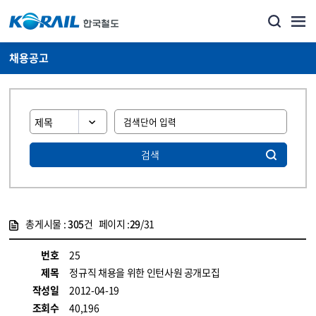
채용공고
검색
총게시물 :
305
건 페이지 :
29
/31
게시물 목록
코레일소개_경영공시_채용공고 목록 - 정보 제공
번호
25
제목
정규직 채용을 위한 인턴사원 공개모집
작성일
2012-04-19
조회수
40,196