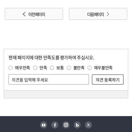
이전 페이지
다음 페이지
현재 페이지에 대한 만족도를 평가하여 주십시오.
콘텐츠 만족도 조사
만족도 조사
매우만족
만족
보통
불만족
매우불만족
담당자 정보
담당자 정보
유튜브
페이스북
인스타그램
블로그
트위터