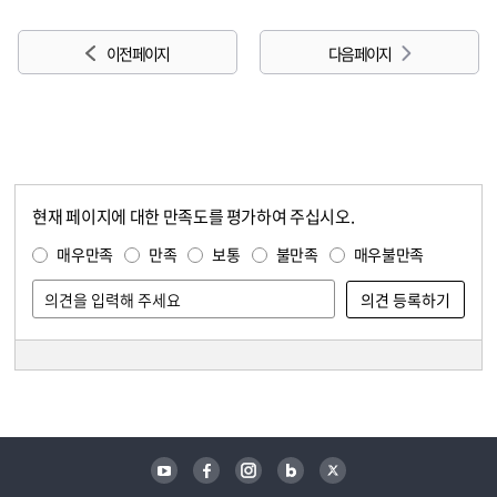
이전 페이지
다음 페이지
현재 페이지에 대한 만족도를 평가하여 주십시오.
콘텐츠 만족도 조사
만족도 조사
매우만족
만족
보통
불만족
매우불만족
담당자 정보
담당자 정보
유튜브
페이스북
인스타그램
블로그
트위터