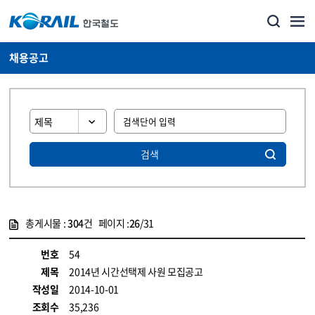
채용공고
검색
총게시물 :
304
건 페이지 :
26
/31
게시물 목록
코레일소개_경영공시_채용공고 목록 - 정보 제공
번호
54
제목
2014년 시간선택제 사원 모집공고
작성일
2014-10-01
조회수
35,236