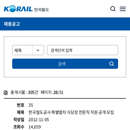
채용공고
검색
총게시물 :
305
건 페이지 :
28
/31
게시물 목록
코레일소개_경영공시_채용공고 목록 - 정보 제공
번호
35
제목
한국철도공사 특별열차 식당장 전문직 직원 공개 모집
작성일
2012-11-05
조회수
14,659