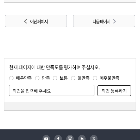
이전 페이지
다음 페이지
현재 페이지에 대한 만족도를 평가하여 주십시오.
콘텐츠 만족도 조사
만족도 조사
매우만족
만족
보통
불만족
매우불만족
담당자 정보
담당자 정보
유튜브
페이스북
인스타그램
블로그
트위터