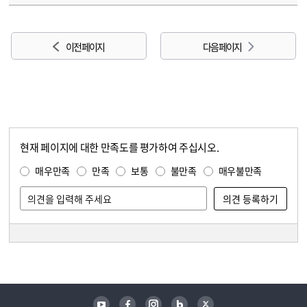
이전 페이지
다음 페이지
현재 페이지에 대한 만족도를 평가하여 주십시오.
콘텐츠 만족도 조사
만족도 조사
매우만족
만족
보통
불만족
매우불만족
담당자 정보
담당자 정보
유튜브
페이스북
인스타그램
블로그
트위터