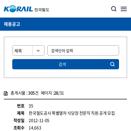
채용공고
검색
총게시물 :
305
건 페이지 :
28
/31
게시물 목록
코레일소개_경영공시_채용공고 목록 - 정보 제공
번호
35
제목
한국철도공사 특별열차 식당장 전문직 직원 공개 모집
작성일
2012-11-05
조회수
14,663