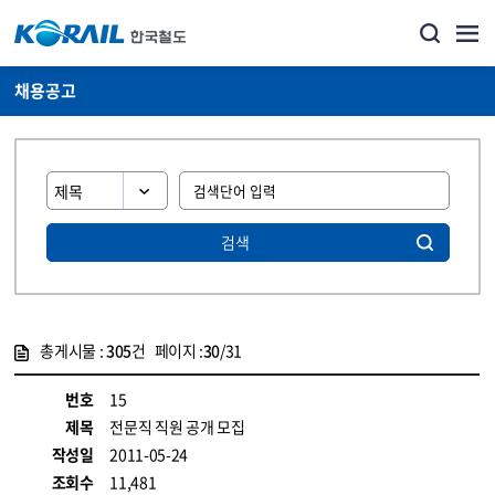
채용공고
검색
총게시물 :
305
건 페이지 :
30
/31
게시물 목록
코레일소개_경영공시_채용공고 목록 - 정보 제공
번호
15
제목
전문직 직원 공개 모집
작성일
2011-05-24
조회수
11,481