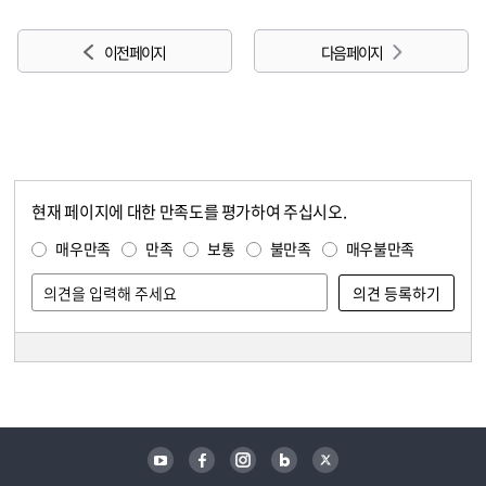
이전 페이지
다음 페이지
현재 페이지에 대한 만족도를 평가하여 주십시오.
콘텐츠 만족도 조사
만족도 조사
매우만족
만족
보통
불만족
매우불만족
담당자 정보
담당자 정보
유튜브
페이스북
인스타그램
블로그
트위터